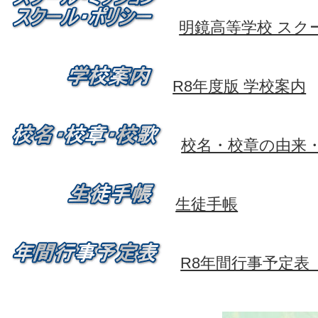
明鏡高等学校 スク
R8年度版 学校案内
校名・校章の由来
生徒手帳
R8年間行事予定表