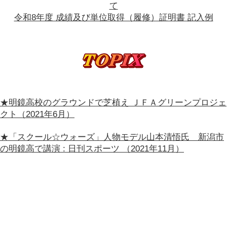
て
令和8年度 成績及び単位取得（履修）証明書 記入例
★明鏡高校のグラウンドで芝植え ＪＦＡグリーンプロジェ
クト（2021年6月）
★「スクール☆ウォーズ」人物モデル山本清悟氏 新潟市
の明鏡高で講演 : 日刊スポーツ （2021年11月）